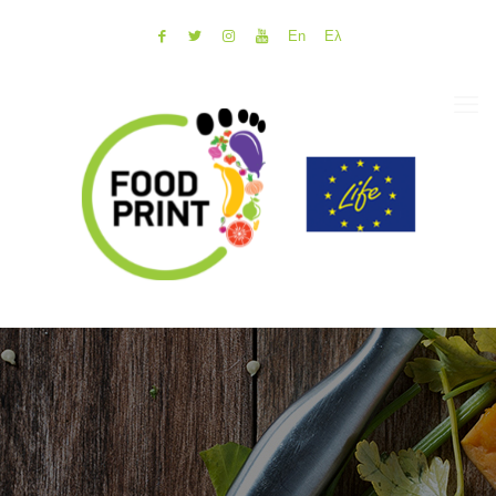
En
Ελ