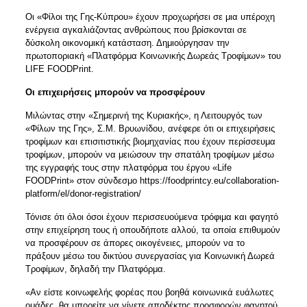
Οι «Φίλοι της Γης-Κύπρου» έχουν προχωρήσει σε μια υπέροχη
ενέργεια αγκαλιάζοντας ανθρώπους που βρίσκονται σε
δύσκολη οικονομική κατάσταση. Δημιούργησαν την
πρωτοποριακή «Πλατφόρμα Κοινωνικής Δωρεάς Τροφίμων» του
LIFE FOODPrint.
Οι επιχειρήσεις μπορούν να προσφέρουν
Μιλώντας στην «Σημερινή της Κυριακής», η Λειτουργός των
«Φίλων της Γης», Σ.Μ. Βρυωνίδου, ανέφερε ότι οι επιχειρήσεις
τροφίμων και επισιτιστικής βιομηχανίας που έχουν περίσσευμα
τροφίμων, μπορούν να μειώσουν την σπατάλη τροφίμων μέσω
της εγγραφής τους στην πλατφόρμα του έργου «Life
FOODPrint» στον σύνδεσμο
https://foodprintcy.eu/collaboration-
platform/el/donor-registration/
Τόνισε ότι όλοι όσοι έχουν περισσευούμενα τρόφιμα και φαγητό
στην επιχείρηση τους ή οπουδήποτε αλλού, τα οποία επιθυμούν
να προσφέρουν σε άπορες οικογένειες, μπορούν να το
πράξουν μέσω του δικτύου συνεργασίας για Κοινωνική Δωρεά
Τροφίμων, δηλαδή την Πλατφόρμα.
«Αν είστε κοινωφελής φορέας που βοηθά κοινωνικά ευάλωτες
ομάδες, θα μπορείτε να γίνετε αποδέκτης προσφορών φαγητού