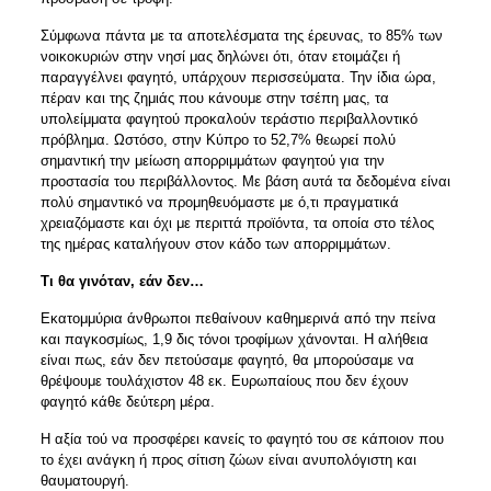
Σύμφωνα πάντα με τα αποτελέσματα της έρευνας, το 85% των
νοικοκυριών στην νησί μας δηλώνει ότι, όταν ετοιμάζει ή
παραγγέλνει φαγητό, υπάρχουν περισσεύματα. Την ίδια ώρα,
πέραν και της ζημιάς που κάνουμε στην τσέπη μας, τα
υπολείμματα φαγητού προκαλούν τεράστιο περιβαλλοντικό
πρόβλημα. Ωστόσο, στην Κύπρο το 52,7% θεωρεί πολύ
σημαντική την μείωση απορριμμάτων φαγητού για την
προστασία του περιβάλλοντος. Με βάση αυτά τα δεδομένα είναι
πολύ σημαντικό να προμηθευόμαστε με ό,τι πραγματικά
χρειαζόμαστε και όχι με περιττά προϊόντα, τα οποία στο τέλος
της ημέρας καταλήγουν στον κάδο των απορριμμάτων.
Τι θα γινόταν, εάν δεν…
Εκατομμύρια άνθρωποι πεθαίνουν καθημερινά από την πείνα
και παγκοσμίως, 1,9 δις τόνοι τροφίμων χάνονται. Η αλήθεια
είναι πως, εάν δεν πετούσαμε φαγητό, θα μπορούσαμε να
θρέψουμε τουλάχιστον 48 εκ. Ευρωπαίους που δεν έχουν
φαγητό κάθε δεύτερη μέρα.
Η αξία τού να προσφέρει κανείς το φαγητό του σε κάποιον που
το έχει ανάγκη ή προς σίτιση ζώων είναι ανυπολόγιστη και
θαυματουργή.