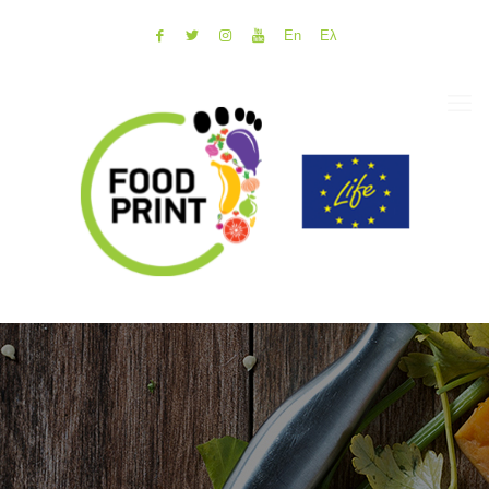
En
Ελ